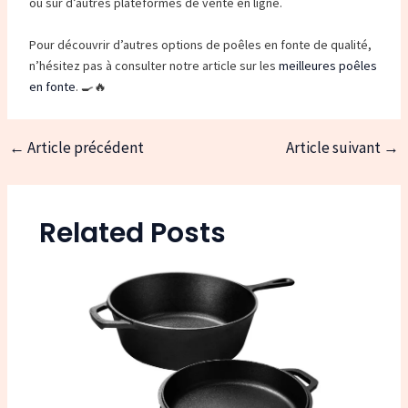
ou sur d’autres plateformes de vente en ligne.
Pour découvrir d’autres options de poêles en fonte de qualité,
n’hésitez pas à consulter notre article sur les
meilleures poêles
en fonte
. 🍳🔥
←
Article précédent
Article suivant
→
Navigation
des
articles
Related Posts