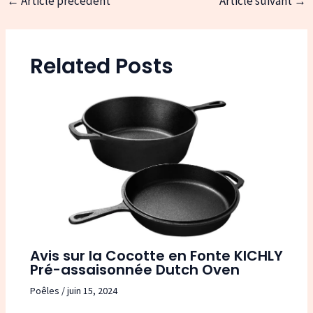
←
Article précédent
Article suivant
→
Navigation
des
articles
Related Posts
Avis sur la Cocotte en Fonte KICHLY
Pré-assaisonnée Dutch Oven
Poêles
/
juin 15, 2024